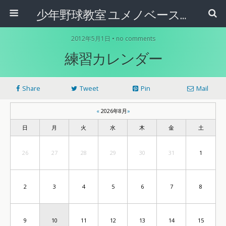
少年野球教室 ユメノベースボールクラブ(オフィシャルサイト)【愛知・名古屋市・岐阜】
2012年5月1日 • no comments
練習カレンダー
Share
Tweet
Pin
Mail
«
2026年8月
»
日
月
火
水
木
金
土
26
27
28
29
30
31
1
2
3
4
5
6
7
8
9
10
11
12
13
14
15