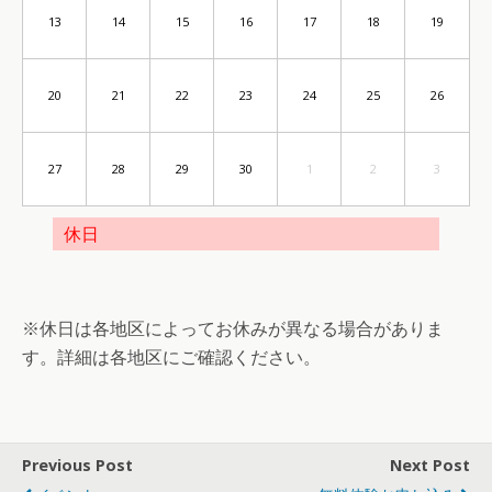
13
14
15
16
17
18
19
20
21
22
23
24
25
26
27
28
29
30
1
2
3
休日
※休日は各地区によってお休みが異なる場合がありま
す。詳細は各地区にご確認ください。
Previous Post
Next Post